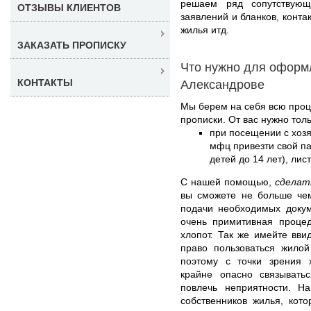
решаем ряд сопутствующ
ОТЗЫВЫ КЛИЕНТОВ
заявлений и бланков, конт
жилья итд.
ЗАКАЗАТЬ ПРОПИСКУ
Что нужно для оформ
КОНТАКТЫ
Александрове
Мы берем на себя всю про
прописки. От вас нужно толь
при посещении с хоз
мфц привезти свой па
детей до 14 лет), лис
С нашей помощью,
сделат
вы сможете не больше чем
подачи необходимых докум
очень примитивная процед
хлопот. Так же имейте вви
право пользоваться жилой
поэтому с точки зрения 
крайне опасно связывать
повлечь неприятности. Н
собственников жилья, кот