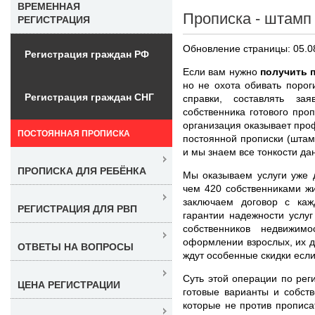
ВРЕМЕННАЯ
Прописка - штамп
РЕГИСТРАЦИЯ
Обновление страницы: 05.0
Регистрация граждан РФ
Если вам нужно
получить 
но не охота обивать порог
Регистрация граждан СНГ
справки, составлять за
собственника готового про
организация оказывает пр
ПОСТОЯННАЯ ПРОПИСКА
постоянной прописки (штамп
и мы знаем все тонкости да
ПРОПИСКА ДЛЯ РЕБЁНКА
Мы оказываем услуги уже 
чем 420 собственниками ж
заключаем договор с каж
РЕГИСТРАЦИЯ ДЛЯ РВП
гарантии надежности услу
собственников недвижим
оформлении взрослых, их д
ОТВЕТЫ НА ВОПРОСЫ
ждут особенные скидки если
Суть этой операции по рег
ЦЕНА РЕГИСТРАЦИИ
готовые варианты и собст
которые не против прописат